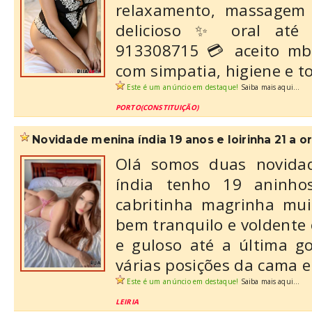
relaxamento, massagem 
delicioso ✨ oral até
913308715 💳 aceito mb
com simpatia, higiene e tot
Este é um anúncio em destaque!
Saiba mais aqui...
PORTO(CONSTITUIÇÃO)
novidade menina índia 19 anos e loirinha 21 a ora
Olá somos duas novida
índia tenho 19 aninh
cabritinha magrinha mui
bem tranquilo e voldente
e guloso até a última g
várias posições da cama e
Este é um anúncio em destaque!
Saiba mais aqui...
LEIRIA