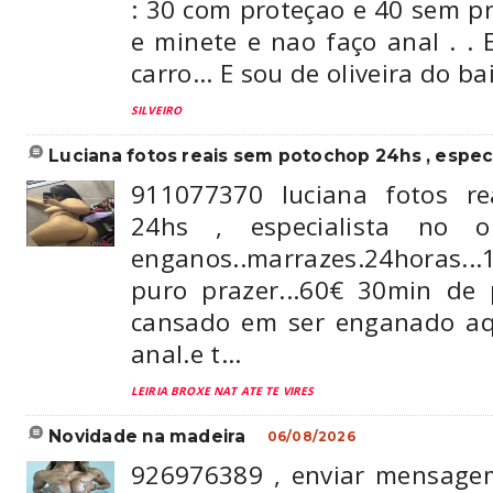
: 30 com proteçao e 40 sem pr
e minete e nao faço anal . . 
carro... E sou de oliveira do bai
SILVEIRO
luciana fotos reais sem potochop 24hs , especia
911077370 luciana fotos r
24hs , especialista no or
enganos..marrazes.24horas..
puro prazer...60€ 30min de p
cansado em ser enganado aq
anal.e t...
LEIRIA BROXE NAT ATE TE VIRES
novidade na madeira
06/08/2026
926976389 , enviar mensage