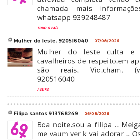
chamada mais informaçõ
whatsapp 939248487
TODO O PAÍS
mulher do leste. 920516040
07/08/2026
Mulher do leste culta e 
cavalheiros de respeito.em a
são reais. Vid.cham. (wh
920516040
AVEIRO
filipa santos 913768249
06/08/2026
Boa noite.sou a filipa .. Me
me vaum ver k vai adorar .. O