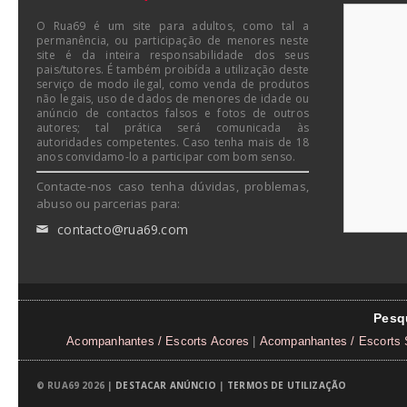
O Rua69 é um site para adultos, como tal a
permanência, ou participação de menores neste
site é da inteira responsabilidade dos seus
pais/tutores. É também proibída a utilização deste
serviço de modo ilegal, como venda de produtos
não legais, uso de dados de menores de idade ou
anúncio de contactos falsos e fotos de outros
autores; tal prática será comunicada às
autoridades competentes. Caso tenha mais de 18
anos convidamo-lo a participar com bom senso.
Contacte-nos caso tenha dúvidas, problemas,
abuso ou parcerias para:
contacto@rua69.com
✉
Pesq
Acompanhantes / Escorts Acores
|
Acompanhantes / Escorts 
© RUA69 2026 |
DESTACAR ANÚNCIO
|
TERMOS DE UTILIZAÇÃO