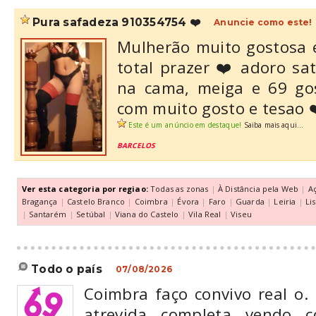
pura safadeza 910354754 ❤️
Anuncie como este!
Mulherão muito gostosa 
total prazer ❤️ adoro sa
na cama, meiga e 69 go
com muito gosto e tesao 
Este é um anúncio em destaque!
Saiba mais aqui...
BARCELOS
Ver esta categoria por regiao:
Todas as zonas
|
À Distância pela Web
|
A
Bragança
|
Castelo Branco
|
Coimbra
|
Évora
|
Faro
|
Guarda
|
Leiria
|
Li
|
Santarém
|
Setúbal
|
Viana do Castelo
|
Vila Real
|
Viseu
todo o país
07/08/2026
Coimbra faço convivo real o
atrevida completa vendo c