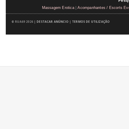
Pesq
Massagem Erotica
|
Acompanhantes / Escorts Ev
© RUA69 2026 |
DESTACAR ANÚNCIO
|
TERMOS DE UTILIZAÇÃO