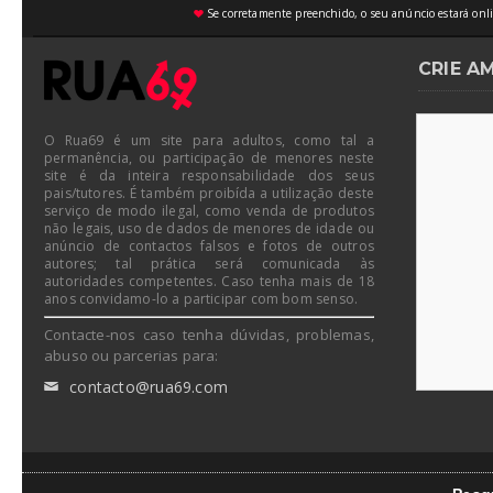
Se corretamente preenchido, o seu anúncio estará onli
♥
CRIE A
O Rua69 é um site para adultos, como tal a
permanência, ou participação de menores neste
site é da inteira responsabilidade dos seus
pais/tutores. É também proibída a utilização deste
serviço de modo ilegal, como venda de produtos
não legais, uso de dados de menores de idade ou
anúncio de contactos falsos e fotos de outros
autores; tal prática será comunicada às
autoridades competentes. Caso tenha mais de 18
anos convidamo-lo a participar com bom senso.
Contacte-nos caso tenha dúvidas, problemas,
abuso ou parcerias para:
contacto@rua69.com
✉