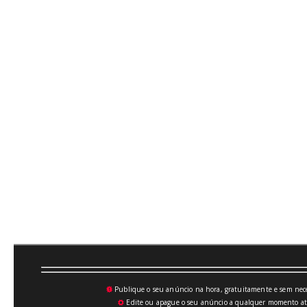
Publique o seu anúncio na hora, gratuitamente e sem neces
💥
Edite ou apague o seu anúncio a qualquer momento atrav
⚙