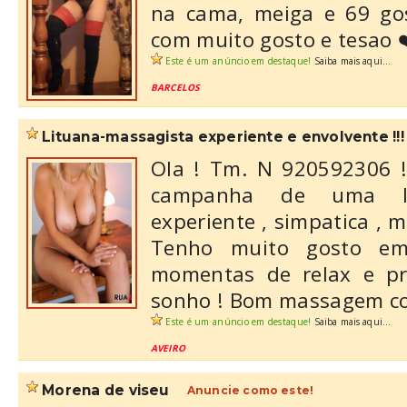
na cama, meiga e 69 go
com muito gosto e tesao 
Este é um anúncio em destaque!
Saiba mais aqui...
BARCELOS
lituana-massagista experiente e envolvente !!! (
Ola ! Tm. N 920592306 !
campanha de uma lit
experiente , simpatica , m
Tenho muito gosto em-
momentas de relax e pr
sonho ! Bom massagem co
Este é um anúncio em destaque!
Saiba mais aqui...
AVEIRO
morena de viseu
Anuncie como este!