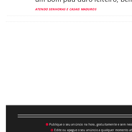
ATENDO SENHORAS E CASAIS MADUROS
Publique o seu anúncio na hora, gratuitamente e sem neces
💥
Edite ou apague o seu anúncio a qualquer momento atrav
⚙