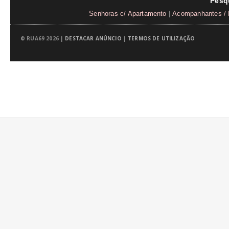
Pesq
Senhoras c/ Apartamento
|
Acompanhantes / 
© RUA69 2026 |
DESTACAR ANÚNCIO
|
TERMOS DE UTILIZAÇÃO