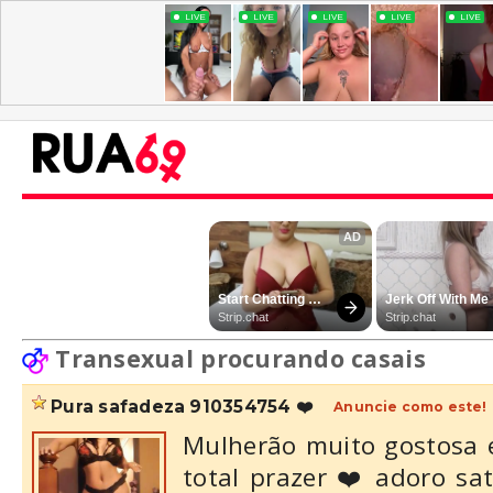
Transexual procurando casais
pura safadeza 910354754 ❤️
Anuncie como este!
Mulherão muito gostosa 
total prazer ❤️ adoro sa