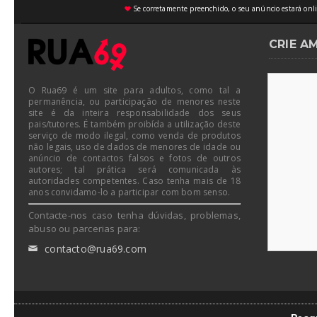
Se corretamente preenchido, o seu anúncio estará onli
♥
CRIE A
O Rua69 é um site para adultos, como tal a
permanência, ou participação de menores neste
site é da inteira responsabilidade dos seus
pais/tutores. É também proibída a utilização deste
serviço de modo ilegal, como venda de produtos
não legais, uso de dados de menores de idade ou
anúncio de contactos falsos e fotos de outros
autores; tal prática será comunicada às
autoridades competentes. Caso tenha mais de 18
anos convidamo-lo a participar com bom senso.
Contacte-nos caso tenha dúvidas, problemas,
abuso ou parcerias para:
contacto@rua69.com
✉