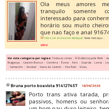
Ola meus amores me
tranquilo somente 
interessado para conherm
horário sou muito cheiro
que nao faço e anal 9167
Este é um anúncio em destaque!
Saiba mais aqui...
VISEU
Ver esta categoria por regiao:
Todas as zonas
|
À Distância pela Web
|
A
Bragança
|
Castelo Branco
|
Coimbra
|
Évora
|
Faro
|
Guarda
|
Leiria
|
Li
|
Santarém
|
Setúbal
|
Viana do Castelo
|
Vila Real
|
Viseu
bruna porto boavista 914127457
16/06/2026
Porto trans ativa tarada, pr
passivos, homens ou senho
um bom pau duro leiteiro, bem