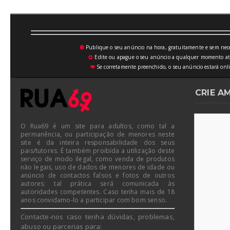
Publique o seu anúncio na hora, gratuitamente e sem neces
💥
Edite ou apague o seu anúncio a qualquer momento atrav
⚙
Se corretamente preenchido, o seu anúncio estará onli
♥
CRIE A
O Rua69 é um site para adultos, como tal a
permanência, ou participação de menores neste
site é da inteira responsabilidade dos seus
pais/tutores. É também proibída a utilização deste
serviço de modo ilegal, como venda de produtos
não legais, uso de dados de menores de idade ou
anúncio de contactos falsos e fotos de outros
autores; tal prática será comunicada às
autoridades competentes. Caso tenha mais de 18
anos convidamo-lo a participar com bom senso.
Contacte-nos caso tenha dúvidas, problemas,
abuso ou parcerias para: