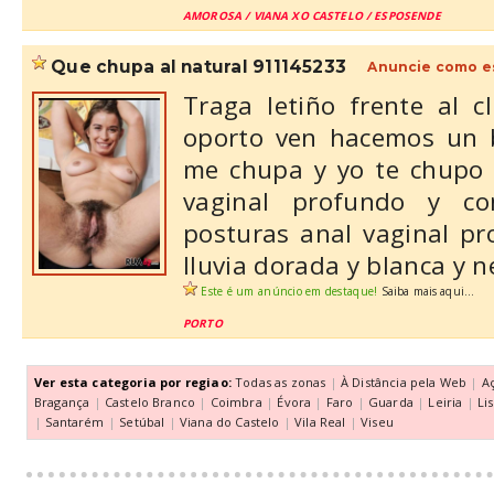
AMOROSA / VIANA XO CASTELO / ESPOSENDE
que chupa al natural 911145233
Anuncie como e
Traga letiño frente al 
oporto ven hacemos un 
me chupa y yo te chupo 
vaginal profundo y c
posturas anal vaginal p
lluvia dorada y blanca y ne
Este é um anúncio em destaque!
Saiba mais aqui...
PORTO
Ver esta categoria por regiao:
Todas as zonas
|
À Distância pela Web
|
A
Bragança
|
Castelo Branco
|
Coimbra
|
Évora
|
Faro
|
Guarda
|
Leiria
|
Li
|
Santarém
|
Setúbal
|
Viana do Castelo
|
Vila Real
|
Viseu