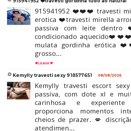
915941952 ❤️travesti gordinha tudo ao natural
915941952 ❤️❤️❤️ travesti mi
erotica ❤️travesti mirella arr
passiva com leite dentro 
condicionado aquecido❤️❤️❤️❤
mulata gordinha erótica 
grosso...
💙LISBOA 💙
kemylly travesti sexy 918577651
08/08/2026
Kemylly travesti escort sexy
passiva, com dote xl e muit
carinhosa e experiente 
proporciona momentos int
cheios de prazer. 💋 discriçã
atendimen...