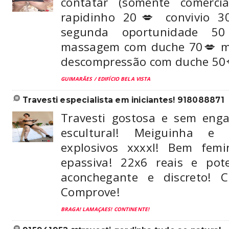
contatar (somente comerci
rapidinho 20💋 convivio 3
segunda oportunidade 5
massagem com duche 70💋 m
descompressão com duche 50
GUIMARÃES / EDIFÍCIO BELA VISTA
travesti especialista em iniciantes! 918088871
Travesti gostosa e sem eng
escultural! Meiguinha e s
explosivos xxxxl! Bem femi
epassiva! 22x6 reais e pot
aconchegante e discreto! C
Comprove!
BRAGA! LAMAÇAES! CONTINENTE!