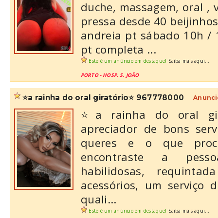
duche, massagem, oral , v
pressa desde 40 beijinhos
andreia pt sábado 10h / 1
pt completa ...
Este é um anúncio em destaque!
Saiba mais aqui...
PORTO - HOSP. S. JOÃO
⭐a rainha do oral giratório⭐ 967778000
Anunci
⭐a rainha do oral g
apreciador de bons serv
queres e o que proc
encontraste a pess
habilidosas, requint
acessórios, um serviço 
quali...
Este é um anúncio em destaque!
Saiba mais aqui...