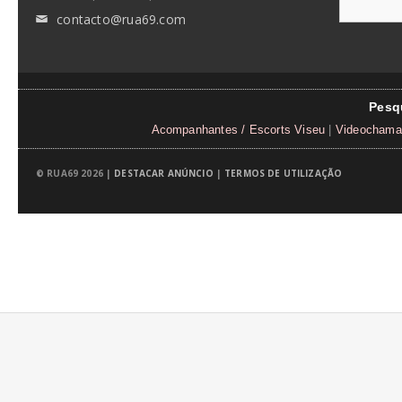
contacto@rua69.com
✉
Pesq
Acompanhantes / Escorts Viseu
|
Videochamad
© RUA69 2026 |
DESTACAR ANÚNCIO
|
TERMOS DE UTILIZAÇÃO