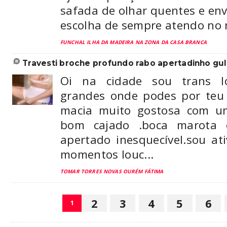
safada de olhar quentes e en
escolha de sempre atendo no m
FUNCHAL ILHA DA MADEIRA NA ZONA DA CASA BRANCA
travesti broche profundo rabo apertadinho gu
Oi na cidade sou trans lo
grandes onde podes por teu
macia muito gostosa com 
bom cajado .boca marota 
apertado inesquecível.sou at
momentos louc...
TOMAR TORRES NOVAS OURÉM FÁTIMA
2
3
4
5
6
1