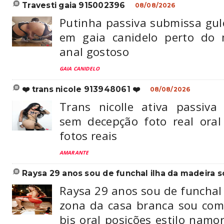
travesti gaia 915002396
08/08/2026
Putinha passiva submissa gul
em gaia canidelo perto do 
anal gostoso
GAIA CANIDELO
❤️ trans nicole 913948061 ❤️
08/08/2026
Trans nicolle ativa passiv
sem decepção foto real oral
fotos reais
AMARANTE
raysa 29 anos sou de funchal ilha da madeira so
Raysa 29 anos sou de funchal
zona da casa branca sou comp
bjs oral posições estilo namo