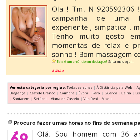
Ola ! Tm. N 920592306 !
campanha de uma lit
experiente , simpatica , m
Tenho muito gosto em-
momentas de relax e pr
sonho ! Bom massagem co
Este é um anúncio em destaque!
Saiba mais aqui...
AVEIRO
Ver esta categoria por regiao:
Todas as zonas
|
À Distância pela Web
|
A
Bragança
|
Castelo Branco
|
Coimbra
|
Évora
|
Faro
|
Guarda
|
Leiria
|
Li
|
Santarém
|
Setúbal
|
Viana do Castelo
|
Vila Real
|
Viseu
procuro fazer umas horas no fins de semana par
Olá. Sou homem com 36 ano