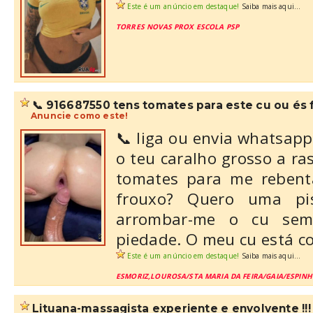
Este é um anúncio em destaque!
Saiba mais aqui...
TORRES NOVAS PROX ESCOLA PSP
📞 916687550 tens tomates para este cu ou és
Anuncie como este!
📞 liga ou envia whatsap
o teu caralho grosso a ra
tomates para me rebent
frouxo? Quero uma p
arrombar-me o cu sem
piedade. O meu cu está c
Este é um anúncio em destaque!
Saiba mais aqui...
ESMORIZ,LOUROSA/STA MARIA DA FEIRA/GAIA/ESPIN
lituana-massagista experiente e envolvente !!! (