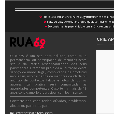
Publique o seu anúncio na hora, gratuitamente e sem neces
💥
Edite ou apague o seu anúncio a qualquer momento atrav
⚙
Se corretamente preenchido, o seu anúncio estará onli
♥
CRIE A
O Rua69 é um site para adultos, como tal a
permanência, ou participação de menores neste
site é da inteira responsabilidade dos seus
pais/tutores. É também proibída a utilização deste
serviço de modo ilegal, como venda de produtos
não legais, uso de dados de menores de idade ou
anúncio de contactos falsos e fotos de outros
autores; tal prática será comunicada às
autoridades competentes. Caso tenha mais de 18
anos convidamo-lo a participar com bom senso.
Contacte-nos caso tenha dúvidas, problemas,
abuso ou parcerias para:
contacto@rua69.com
✉