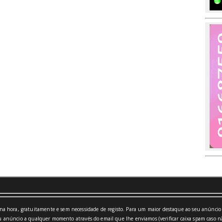
a hora, gratuitamente e sem necessidade de registo. Para um maior destaque ao seu anúncio 
 anúncio a qualquer momento através do email que lhe enviamos (verificar caixa spam caso nã