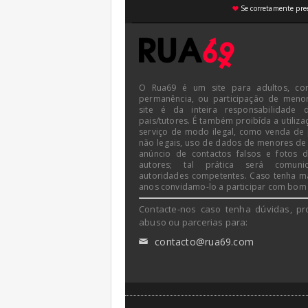
Se corretamente pree
♥
O Rua69 é um site para adultos, co
permanência, ou participação de meno
site é da inteira responsabilidade 
pais/tutores. É também proibída a utiliza
serviço de modo ilegal, como venda de
não legais, uso de dados de menores de
anúncio de contactos falsos e fotos 
autores; tal prática será comun
autoridades competentes. Caso tenha m
anos convidamo-lo a participar com bom
Contacte-nos caso tenha dúvidas, pr
abuso ou parcerias para:
contacto@rua69.com
✉