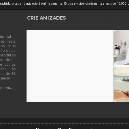
nchido, o seu anúncio estará online durante 15 dias e visível diariamente a mais de 10,000 p
CRIE AMIZADES
mo tal a
res neste
dos seus
ção deste
 produtos
 idade ou
de outros
icada às
ais de 18
 senso.
oblemas,