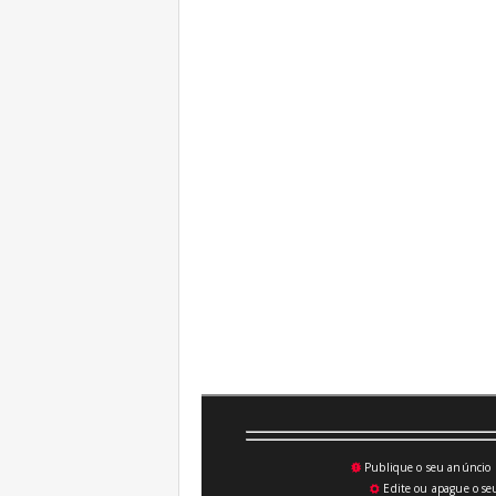
Publique o seu anúncio n
💥
Edite ou apague o seu
⚙