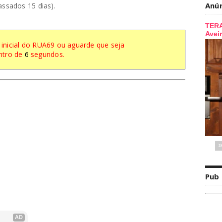
Anú
assados 15 dias).
a inicial do RUA69 ou aguarde que seja
ntro de
6
segundos.
Pub
AD