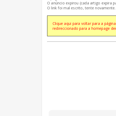
O anúncio expirou (cada artigo expira p
O link foi mal escrito, tente novamente.
Clique aqui para voltar para a págin
redireccionado para a homepage de