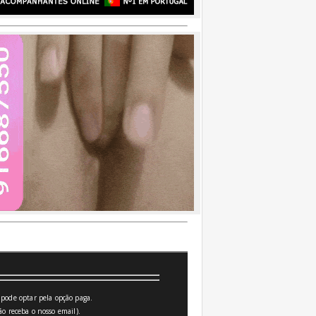
pode optar pela opção paga.
o receba o nosso email).