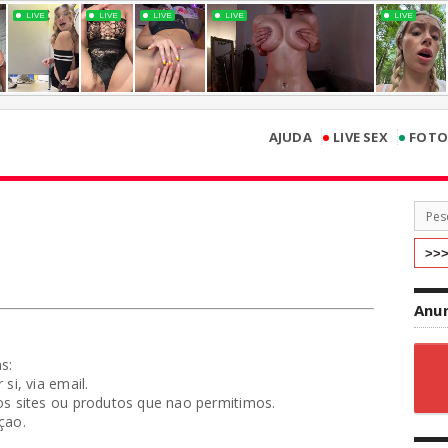
•
•
AJUDA
LIVE SEX
FOTO
Anun
s:
si, via email.
os sites ou produtos que nao permitimos.
çao.